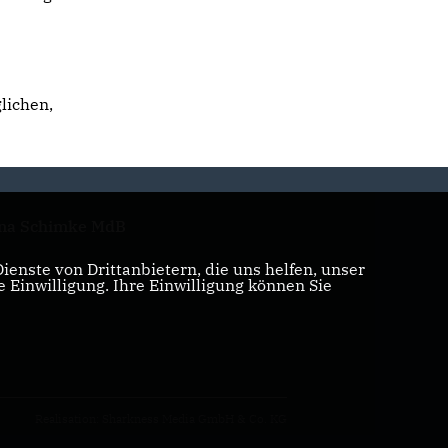
lichen,
na Schimke MdB
enste von Drittanbietern, die uns helfen, unser
Einwilligung. Ihre Einwilligung können Sie
Realisation: Sharkness Media GmbH & Co. KG