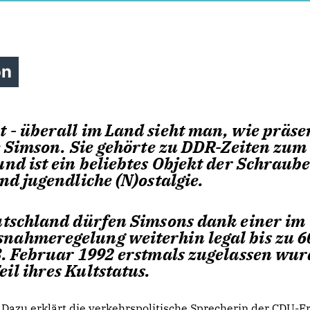
on
 - überall im Land sieht man, wie präse
ie Simson. Sie gehörte zu DDR-Zeiten zum
und ist ein beliebtes Objekt der Schraub
nd jugendliche (N)ostalgie.
eutschland dürfen Simsons dank einer im
nahmeregelung weiterhin legal bis zu 6
8. Februar 1992 erstmals zugelassen wur
il ihres Kultstatus.
Dazu erklärt die verkehrspolitische Sprecherin der CDU-F