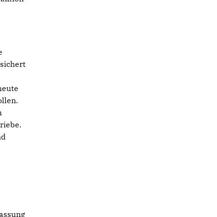
e
sichert
heute
llen.
h
riebe.
nd
lassung