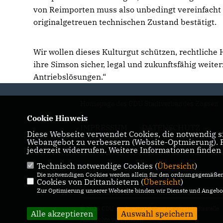
von Reimporten muss also unbedingt vereinfacht 
originalgetreuen technischen Zustand bestätigt.
Wir wollen dieses Kulturgut schützen, rechtlic
ihre Simson sicher, legal und zukunftsfähig weit
Antriebslösungen.“
Homepage des CDU Stadtverbandes Zossen
Cookie Hinweis
IMPRESSUM
DATENSCHUTZ
Diese Webseite verwendet Cookies, die notwendig si
KONTAKT
Webangebot zu verbessern (Website-Optmierung). Fü
jederzeit widerrufen. Weitere Informationen finden
Technisch notwendige Cookies (
Übersicht
)
Die notwendigen Cookies werden allein für den ordnungsgemäßen 
Cookies von Drittanbietern (
Übersicht
)
Zur Optimierung unserer Webseite binden wir Dienste und Angebot
© 2026 CDU Stadtverband Zossen - Geschäftsstelle
Alle akzeptieren
Auswahl speichern
Alle Rechte vorbehalten.